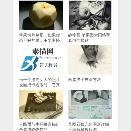
苹果切片草图。如果你
静物画:苹果梨太阳镜手
画不好苹果，不要责怪
套般的眼贴
老师。尽力而为。
当一个漂亮女人的照片
画素描手技法方法
被画成卡通版时，它真
的很美！
人民币与牛仔裤素描组
草图石膏几何图形详细
合素描静物作品
手稿解释教程图