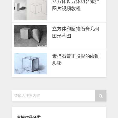
立方体长方体组合素描
图片视频教程
立方体和圆锥石膏几何
图形草图
素描石膏正投影的绘制
步骤
请输入搜索内容
素描作品分类