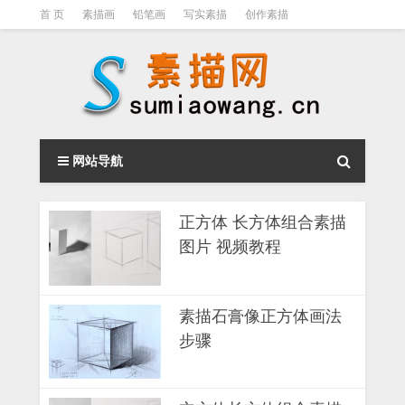
首 页
素描画
铅笔画
写实素描
创作素描
光影素描
伦勃朗
素描结构
钢笔素描画
素描视频教程
网站导航
正方体 长方体组合素描
图片 视频教程
素描石膏像正方体画法
步骤