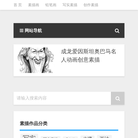
首 页
素描画
铅笔画
写实素描
创作素描
光影素描
伦勃朗
素描结构
钢笔素描画
素描视频教程
网站导航
成龙爱因斯坦奥巴马名
人动画创意素描
请输入搜索内容
素描作品分类