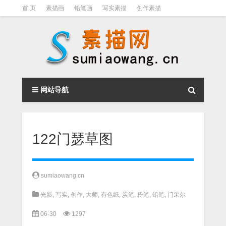
首 页
素描画
铅笔画
写实素描
创作素描
光影素描
伦勃朗
素描结构
钢笔素描画
素描视频教程
网站导航
122门瑟草图
sumiaowang.cn
光影
,
写实
,
创作
,
大师
,
有色纸
,
炭笔
,
粉笔
,
铅笔
,
门采尔
06-30
1297