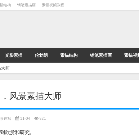
描结构
钢笔素描画
素描视频教程
光影素描
伦勃朗
素描结构
钢笔素描画
素描视
描大师
描，风景素描大师
景速写
11-04
921
受到欣赏和研究。