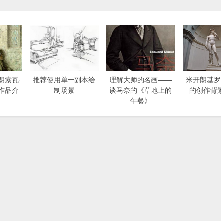
朗索瓦·
推荐使用单一副本绘
理解大师的名画——
米开朗基罗
作品介
制场景
谈马奈的《草地上的
的创作背
）
午餐》