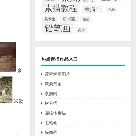
素描教程
素描画
结构
超写实
美术生
铅笔
铅笔画
高清
热点素描作品入口
米
碳素笔画图片
碳素笔画
素描网
米勒
树素描
圆柱体素描
毛笔画
头像画