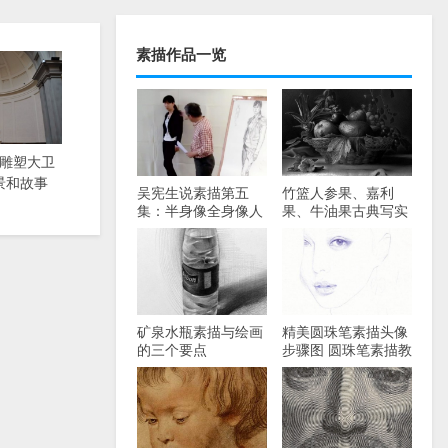
素描作品一览
雕塑大卫
景和故事
吴宪生说素描第五
竹篮人参果、嘉利
集：半身像全身像人
果、牛油果古典写实
物素描讲解视频
静物画评析
矿泉水瓶素描与绘画
精美圆珠笔素描头像
的三个要点
步骤图 圆珠笔素描教
程