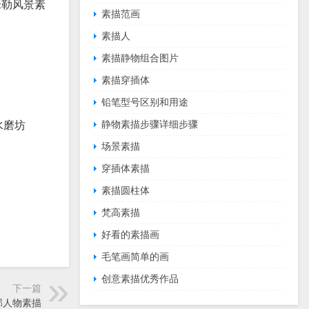
勒风景素
素描范画
素描人
素描静物组合图片
素描穿插体
铅笔型号区别和用途
静物素描步骤详细步骤
水磨坊
场景素描
穿插体素描
素描圆柱体
梵高素描
好看的素描画
毛笔画简单的画
创意素描优秀作品
下一篇
部人物素描