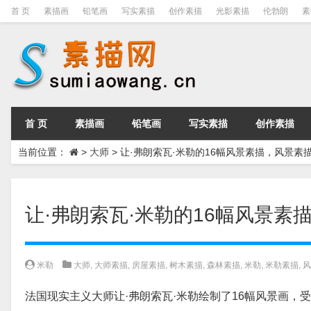
首 页
素描画
铅笔画
写实素描
创作素描
光影素描
伦勃朗
素
首 页
素描画
铅笔画
写实素描
创作素描
当前位置：
>
大师
>
让·弗朗索瓦·米勒的16幅风景素描，风景素
让·弗朗索瓦·米勒的16幅风景素
米勒
大师
,
大师素描
,
房屋素描
,
树木素描
,
森林素描
,
米勒
,
米勒素描
,
风
法国现实主义大师让·弗朗索瓦·米勒绘制了16幅风景画，