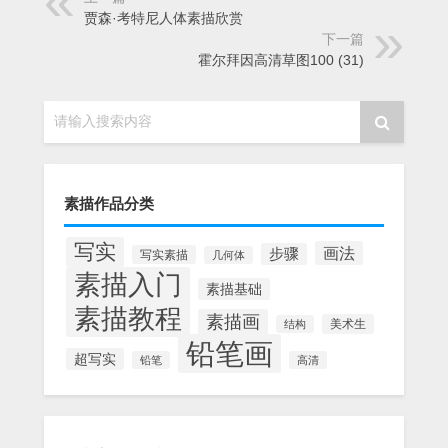
贾森·考特尼人体素描欣赏
下一篇
霍尔拜因高清草图100 (31)
请输入搜索内容
素描作品分类
写实
画法
步骤
写实素描
几何体
素描入门
素描基础
素描教程
素描画
美术生
结构
铅笔画
超写实
铅笔
高清