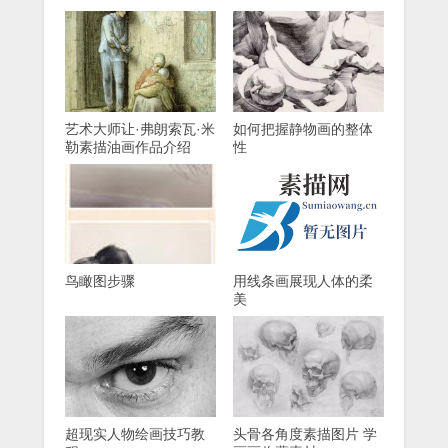
艺术大师让·弗朗索瓦·米
如何把握静物画的整体
勒素描油画作品介绍
性
（三）
鸟瞰图步骤
用线条画展现人体的柔
美
超现实人物绘画技巧教
头骨各角度素描图片 学