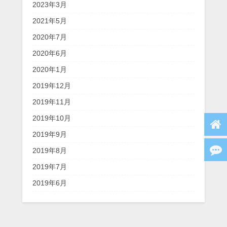
2023年3月
2021年5月
2020年7月
2020年6月
2020年1月
2019年12月
2019年11月
2019年10月
2019年9月
2019年8月
2019年7月
2019年6月