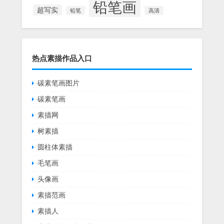
铅笔画
超写实
铅笔
高清
热点素描作品入口
碳素笔画图片
碳素笔画
素描网
树素描
圆柱体素描
毛笔画
头像画
素描范画
素描人