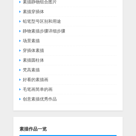
素描静物组合图片
素描穿插体
铅笔型号区别和用途
静物素描步骤详细步骤
场景素描
穿插体素描
素描圆柱体
梵高素描
好看的素描画
毛笔画简单的画
创意素描优秀作品
素描作品一览