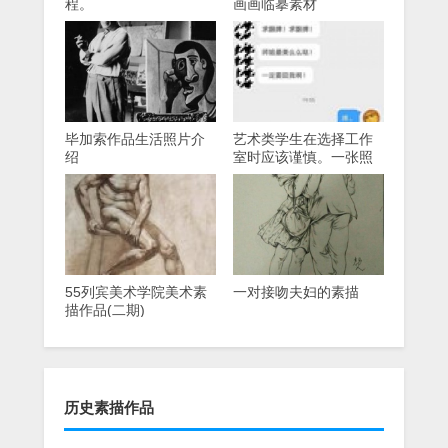
程。
画画临摹素材
毕加索作品生活照片介
艺术类学生在选择工作
绍
室时应该谨慎。一张照
片告诉你要坚持原则。
55列宾美术学院美术素
一对接吻夫妇的素描
描作品(二期)
历史素描作品