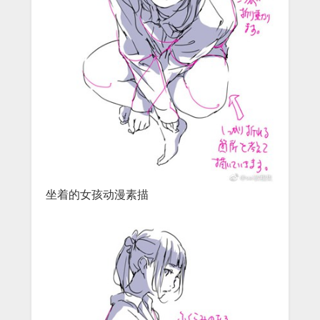
坐着的女孩动漫素描