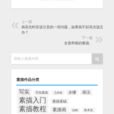
上一篇
画高光时应该注意的一些问题，如果画不好高光该怎么
办？
下一篇
女孩和狼的素描。
请输入搜索内容
素描作品分类
写实
画法
步骤
写实素描
几何体
素描入门
素描基础
素描教程
素描画
美术生
结构