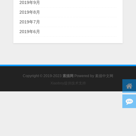
2019年9月
2019年8月
2019年7月
2019年6月
Copyright © 2019-2023
素描网
Powered by
素描中文网
Xiaoboy提供技术支持