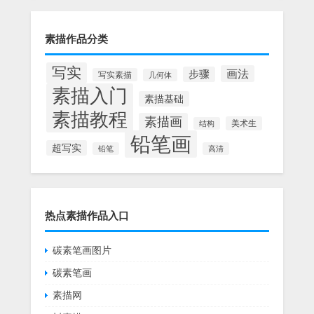
素描作品分类
写实
画法
步骤
写实素描
几何体
素描入门
素描基础
素描教程
素描画
美术生
结构
铅笔画
超写实
铅笔
高清
热点素描作品入口
碳素笔画图片
碳素笔画
素描网