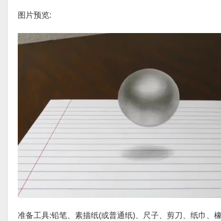
图片预览:
准备工具:铅笔、素描纸(或普通纸)、尺子、剪刀、纸巾、