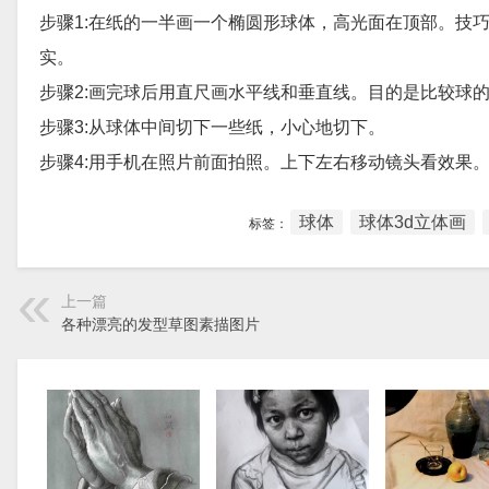
步骤1:在纸的一半画一个椭圆形球体，高光面在顶部。技
实。
步骤2:画完球后用直尺画水平线和垂直线。目的是比较球
步骤3:从球体中间切下一些纸，小心地切下。
步骤4:用手机在照片前面拍照。上下左右移动镜头看效果
球体
球体3d立体画
标签：
上一篇
各种漂亮的发型草图素描图片