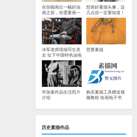
在你能画出一幅好油
想画好素描头像，这
画之前，你需要画一
几点你一定要知道！
幅素描吗？素描和油
画的关系？
冷军老师现场写生美
芭蕾素描
女 扯下中国特色油画
教学的遮羞布
毕加索作品生活照片
购买素描工具赠送视
介绍
频教程 绘画电子书
大师作品等资料
历史素描作品