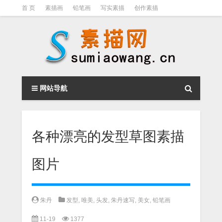
首 页
素描画
铅笔画
写实素描
创作素描
光影素描
伦勃朗
素描结构
钢笔素描画
素描视频教程
网站导航
各种漂亮的发型草图素描
图片
朱丹
发型
,
唯美
,
头发
,
朱丹速写
,
美女
,
铅笔画
11-19
1377