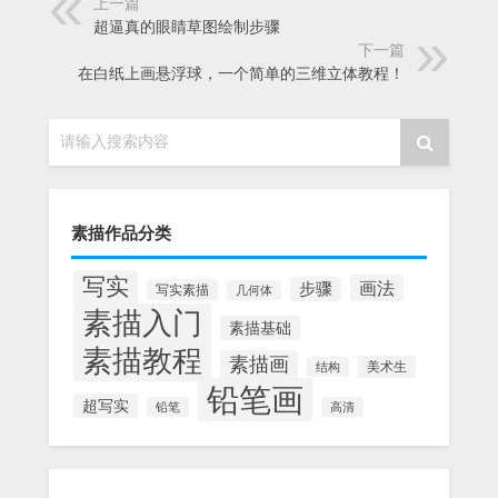
上一篇
超逼真的眼睛草图绘制步骤
下一篇
在白纸上画悬浮球，一个简单的三维立体教程！
请输入搜索内容
素描作品分类
写实
画法
步骤
写实素描
几何体
素描入门
素描基础
素描教程
素描画
美术生
结构
铅笔画
超写实
铅笔
高清