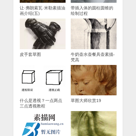
让·弗朗索瓦·米勒素描油
带插入体的圆柱圆锥的
画介绍(五)
绘制过程
皮手套草图
牛奶壶水壶餐具壶素描-
梵高
什么是透视？一点两点
草图大师欣赏19
三点透视教程