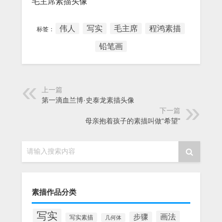
毛主席素描头像
伟人
写实
毛主席
程鸿素描
标签：
铅笔画
上一篇
第一滴血兰博·史泰龙素描头像
下一篇
母亲抱着孩子的素描叫做“希望”
请输入搜索内容
素描作品分类
写实
画法
步骤
写实素描
几何体