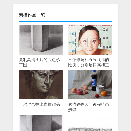
素描作品一览
复制高清图片的六边形
三个球场和五只眼睛的
草图
比例，分别是四高和三
低？
干湿混合技术素描作品
素描静物入门教程绘画
步骤