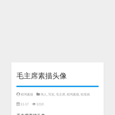
毛主席素描头像
程鸿素描
伟人
,
写实
,
毛主席
,
程鸿素描
,
铅笔画
11-17
1210