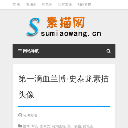
首 页
素描画
铅笔画
写实素描
创作素描
光影素描
伦勃朗
素描结构
钢笔素描画
素描视频教程
网站导航
第一滴血兰博·史泰龙素描
头像
程鸿素描
兰博
,
写实
,
史泰龙
,
程鸿素描
,
第一滴血
,
铅笔画