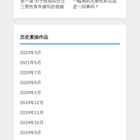
第一课:关于绘制四分之
一幅画的完整性和完成
三男性青年侧写的视频
是一回事吗？
教程
历史素描作品
2023年3月
2021年5月
2020年7月
2020年6月
2020年1月
2019年12月
2019年11月
2019年10月
2019年9月