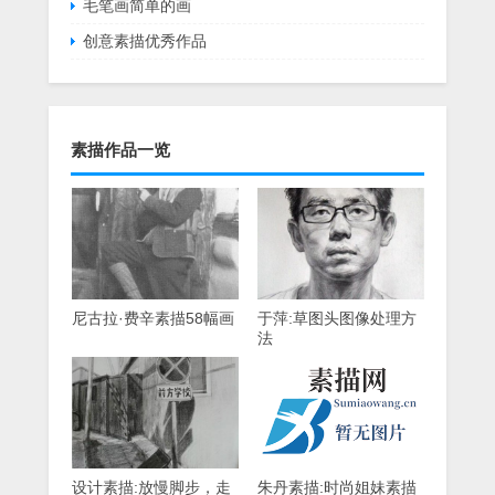
毛笔画简单的画
创意素描优秀作品
素描作品一览
尼古拉·费辛素描58幅画
于萍:草图头图像处理方
法
设计素描:放慢脚步，走
朱丹素描:时尚姐妹素描