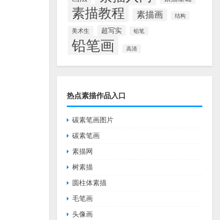
素描教程
素描画
结构
超写实
美术生
铅笔
铅笔画
高清
热点素描作品入口
碳素笔画图片
碳素笔画
素描网
树素描
圆柱体素描
毛笔画
头像画