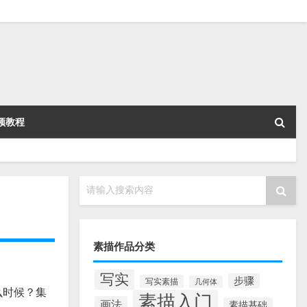
频教程
请输入搜索内容
素描作品分类
写实
步骤
写实素描
几何体
么时候？集
素描入门
画法
素描基础