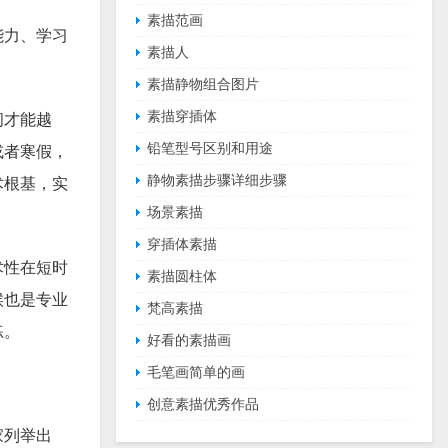
素描范画
能力、学习
素描人
素描静物组合图片
素描穿插体
间才能越
铅笔型号区别和用途
或者寒假，
静物素描步骤详细步骤
术根基，实
场景素描
穿插体素描
术性在短时
素描圆柱体
候也是专业
梵高素描
练。
好看的素描画
毛笔画简单的画
创意素描优秀作品
家列举出