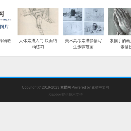
静物教
人体素描入门 块面结
美术高考素描静物写
素描手的画
构练习
生步骤范画
素描
Copyright © 2019-2023
素描网
Powered by
素描中文网
Xiaoboy提供技术支持