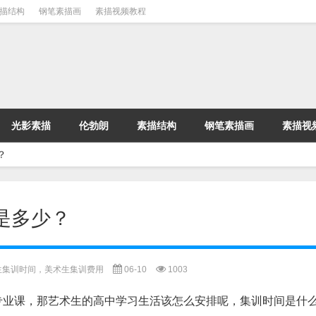
描结构
钢笔素描画
素描视频教程
光影素描
伦勃朗
素描结构
钢笔素描画
素描视
？
是多少？
生集训时间，美术生集训费用
06-10
1003
专业课，那艺术生的高中学习生活该怎么安排呢，集训时间是什