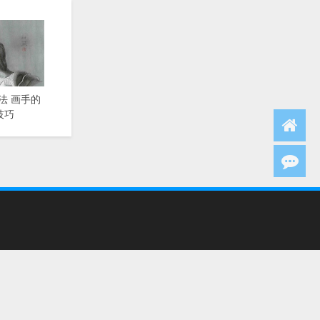
法 画手的
技巧