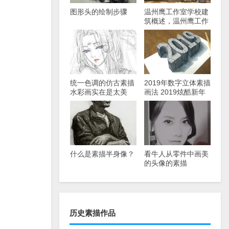
图形头的绘制步骤
温州鹰工作室学校建
筑概述，温州鹰工作
室？
统一色调的仿古素描
2019年数字立体素描
水彩画实在是太美
画法 2019炫酷新年
了。
铅笔画教程
什么是素描半身像？
看牛人从零件中画美
的头像的素描
历史素描作品