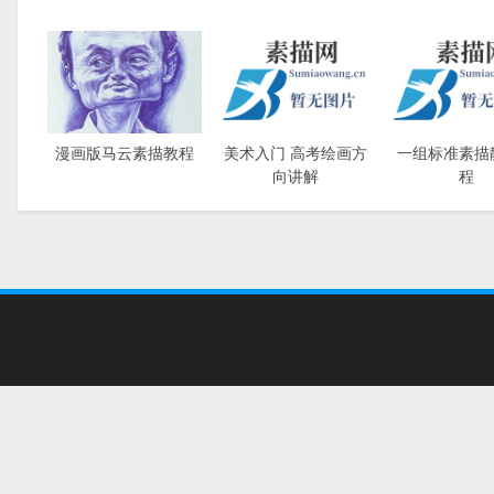
漫画版马云素描教程
美术入门 高考绘画方
一组标准素描
向讲解
程