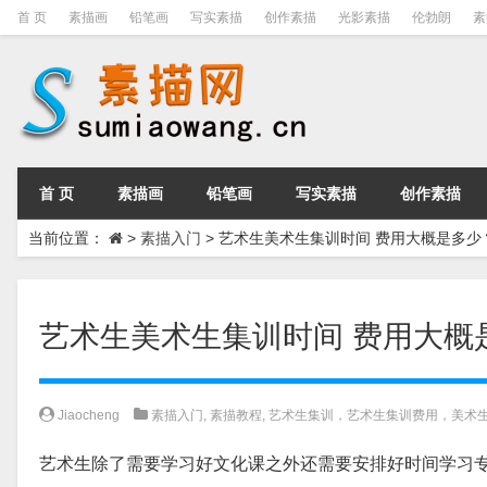
首 页
素描画
铅笔画
写实素描
创作素描
光影素描
伦勃朗
素
首 页
素描画
铅笔画
写实素描
创作素描
当前位置：
>
素描入门
>
艺术生美术生集训时间 费用大概是多少
艺术生美术生集训时间 费用大概
Jiaocheng
素描入门
,
素描教程
,
艺术生集训，艺术生集训费用，美术
艺术生除了需要学习好文化课之外还需要安排好时间学习