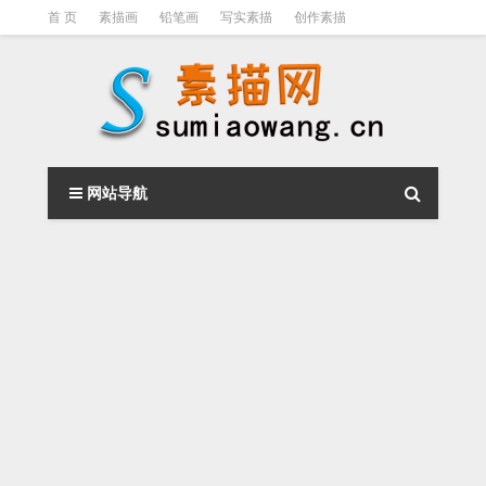
首 页
素描画
铅笔画
写实素描
创作素描
光影素描
伦勃朗
素描结构
钢笔素描画
素描视频教程
网站导航