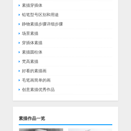
素描穿插体
铅笔型号区别和用途
静物素描步骤详细步骤
场景素描
穿插体素描
素描圆柱体
梵高素描
好看的素描画
毛笔画简单的画
创意素描优秀作品
素描作品一览