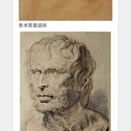
鲁本斯素描画