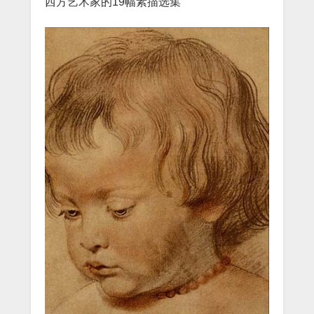
西方艺术家的19幅素描选集