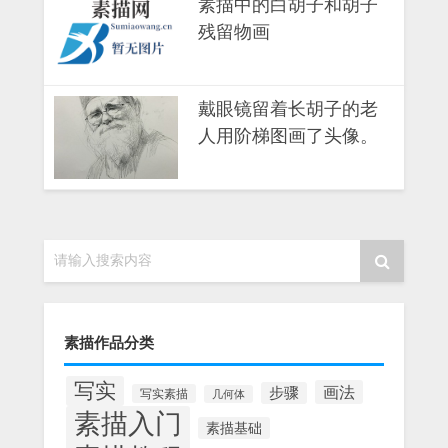
素描中的白胡子和胡子
残留物画
戴眼镜留着长胡子的老
人用阶梯图画了头像。
请输入搜索内容
素描作品分类
写实
画法
步骤
写实素描
几何体
素描入门
素描基础