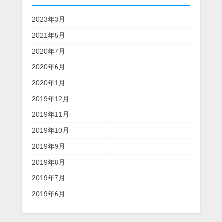
2023年3月
2021年5月
2020年7月
2020年6月
2020年1月
2019年12月
2019年11月
2019年10月
2019年9月
2019年8月
2019年7月
2019年6月