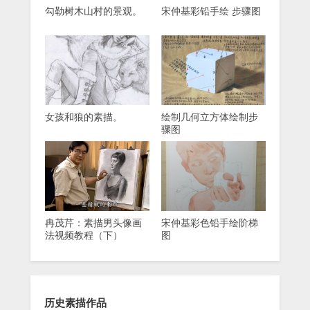
勾勒树木山村的景观。
宋仲基彩铅手绘 步骤图
女孩和狼的素描。
绘制几何立方体绘制步
骤图
冉茂芹：素描男头像画
宋仲基彩色铅手绘阶梯
法视频教程（下）
图
历史素描作品