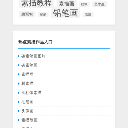
素描教程
素描画
美术生
结构
铅笔画
超写实
铅笔
高清
热点素描作品入口
碳素笔画图片
碳素笔画
素描网
树素描
圆柱体素描
毛笔画
头像画
素描范画