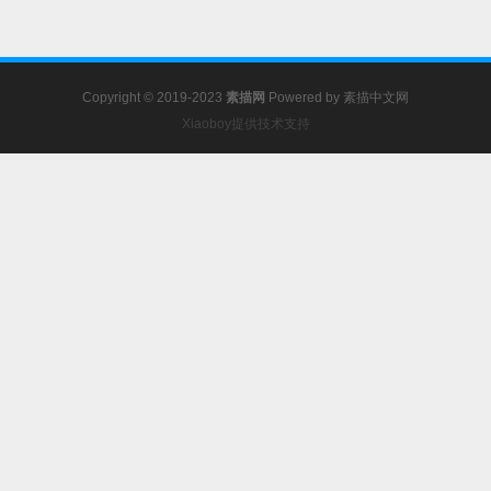
Copyright © 2019-2023
素描网
Powered by
素描中文网
Xiaoboy提供技术支持