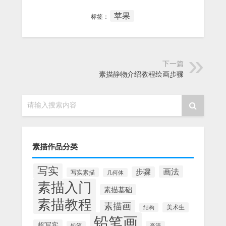
苹果
标签：
下一篇
素描静物介绍教程绘画步骤
请输入搜索内容
素描作品分类
写实
画法
步骤
写实素描
几何体
素描入门
素描基础
素描教程
素描画
美术生
结构
铅笔画
超写实
铅笔
高清