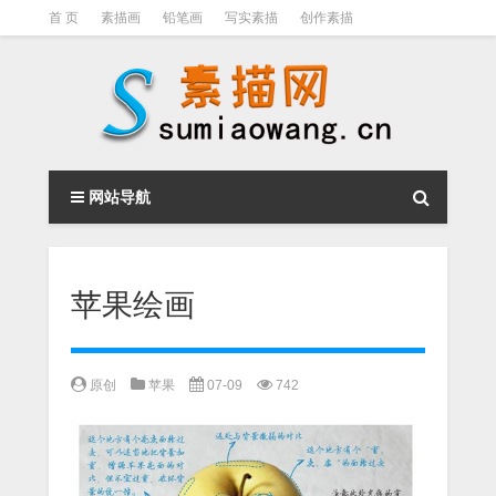
首 页
素描画
铅笔画
写实素描
创作素描
光影素描
伦勃朗
素描结构
钢笔素描画
素描视频教程
网站导航
苹果绘画
原创
苹果
07-09
742