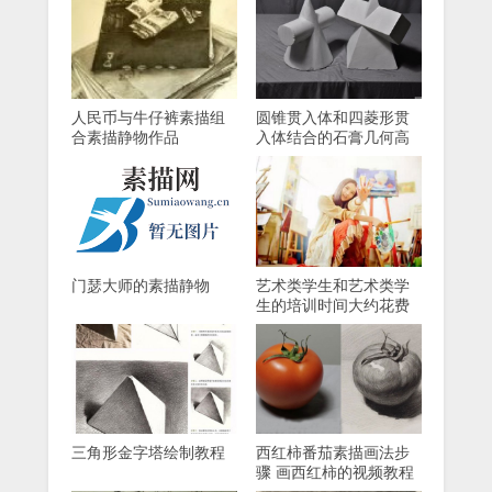
人民币与牛仔裤素描组
圆锥贯入体和四菱形贯
合素描静物作品
入体结合的石膏几何高
清晰照片
门瑟大师的素描静物
艺术类学生和艺术类学
生的培训时间大约花费
多少？
三角形金字塔绘制教程
西红柿番茄素描画法步
骤 画西红柿的视频教程