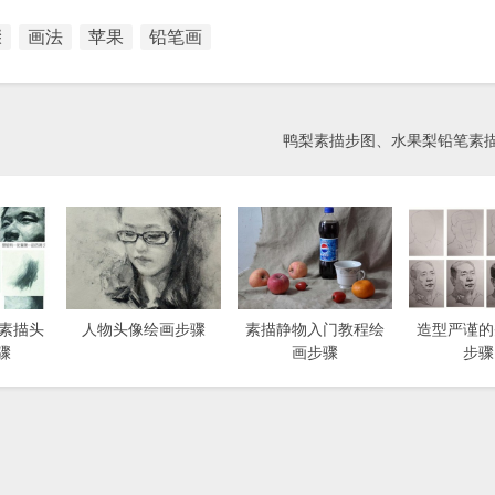
骤
画法
苹果
铅笔画
鸭梨素描步图、水果梨铅笔素
 素描头
人物头像绘画步骤
素描静物入门教程绘
造型严谨的
骤
画步骤
步骤