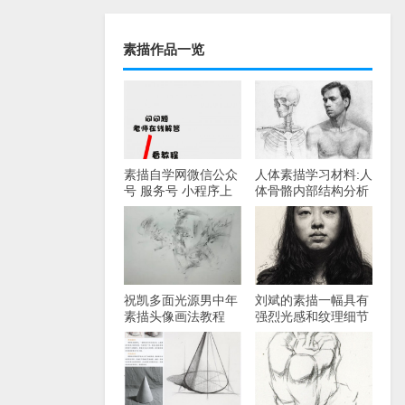
素描作品一览
素描自学网微信公众
人体素描学习材料:人
号 服务号 小程序上
体骨骼内部结构分析
线啦！
图
祝凯多面光源男中年
刘斌的素描一幅具有
素描头像画法教程
强烈光感和纹理细节
的素描