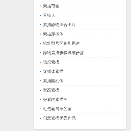
素描范画
素描人
素描静物组合图片
素描穿插体
铅笔型号区别和用途
静物素描步骤详细步骤
场景素描
穿插体素描
素描圆柱体
梵高素描
好看的素描画
毛笔画简单的画
创意素描优秀作品