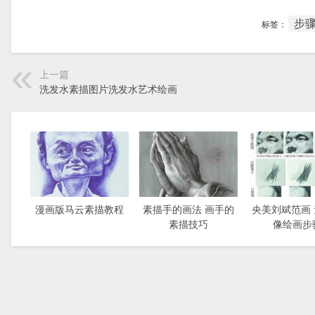
步
标签：
上一篇
洗发水素描图片洗发水艺术绘画
漫画版马云素描教程
素描手的画法 画手的
央美刘斌范画
素描技巧
像绘画步