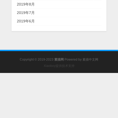
2019年8月
2019年7月
2019年6月
Copyright © 2019-2023
素描网
Powered by
素描中文网
Xiaoboy提供技术支持