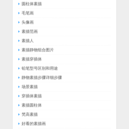
圆柱体素描
毛笔画
头像画
素描范画
素描人
素描静物组合图片
素描穿插体
铅笔型号区别和用途
静物素描步骤详细步骤
场景素描
穿插体素描
素描圆柱体
梵高素描
好看的素描画