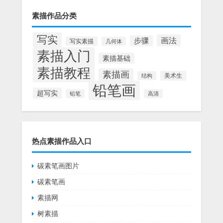
素描作品分类
写实
画法
步骤
写实素描
几何体
素描入门
素描基础
素描教程
素描画
美术生
结构
铅笔画
超写实
铅笔
高清
热点素描作品入口
碳素笔画图片
碳素笔画
素描网
树素描