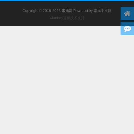
Copyright © 2019-2023
素描网
Powered by
素描中文网
Xiaoboy提供技术支持