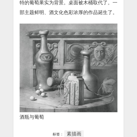
特的葡萄果实为背景。桌面被木桶取代了。一
部主题鲜明、酒文化色彩浓厚的作品诞生了。
酒瓶与葡萄
素描画
标签：