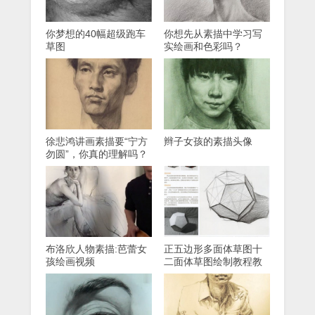
你梦想的40幅超级跑车
你想先从素描中学习写
草图
实绘画和色彩吗？
徐悲鸿讲画素描要“宁方
辫子女孩的素描头像
勿圆”，你真的理解吗？
布洛欣人物素描:芭蕾女
正五边形多面体草图十
孩绘画视频
二面体草图绘制教程教
案