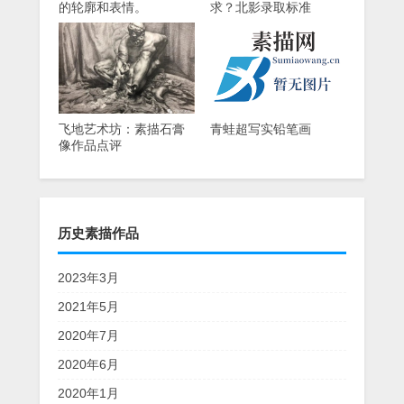
的轮廓和表情。
求？北影录取标准
飞地艺术坊：素描石膏
青蛙超写实铅笔画
像作品点评
历史素描作品
2023年3月
2021年5月
2020年7月
2020年6月
2020年1月