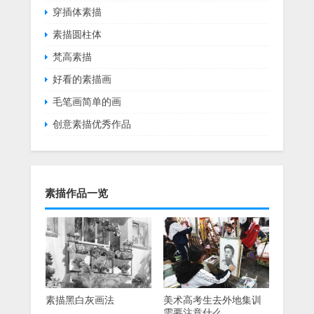
穿插体素描
素描圆柱体
梵高素描
好看的素描画
毛笔画简单的画
创意素描优秀作品
素描作品一览
素描黑白灰画法
美术高考生去外地集训
需要注意什么