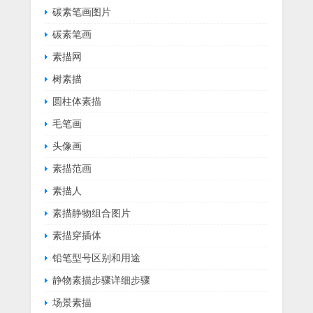
碳素笔画图片
碳素笔画
素描网
树素描
圆柱体素描
毛笔画
头像画
素描范画
素描人
素描静物组合图片
素描穿插体
铅笔型号区别和用途
静物素描步骤详细步骤
场景素描