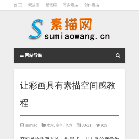
首 页
素描画
铅笔画
写实素描
创作素描
光影素描
伦勃朗
素描结构
钢笔素描画
素描视频教程
网站导航
让彩画具有素描空间感教
程
sumiao
水粉
,
空间
,
色彩
08-21
929