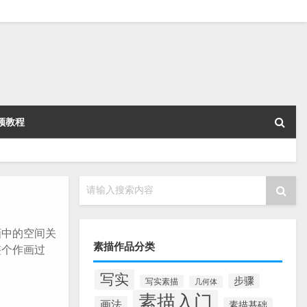
频教程
请输入搜索内容
中的空间关
素描作品分类
整个作画过
写实
步骤
写实素描
几何体
素描入门
画法
素描基础