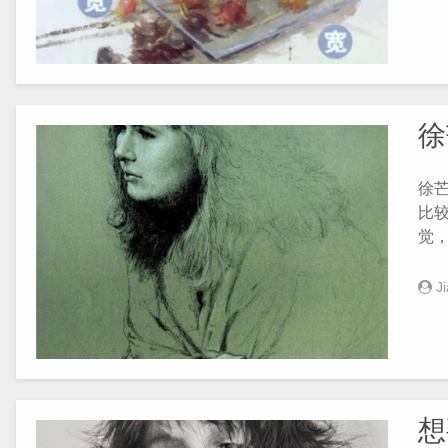
徐
徐
比
觉，尤
J
想