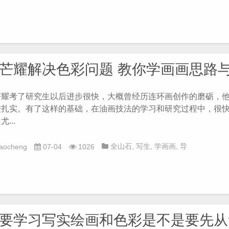
描教程
,
色彩
芒耀解决色彩问题 教你学画画思路
芒耀考了研究生以后进步很快，大概曾经历连环画创作的磨砺，
较扎实。有了这样的基础，在油画技法的学习和研究过程中，很
...
全山石
,
写生
,
学画画
,
导
iaocheng
07-04
1026
师
,
徐芒耀
,
油画
,
素描入
门
,
素描教程
,
色彩
要学习写实绘画和色彩是不是要先从