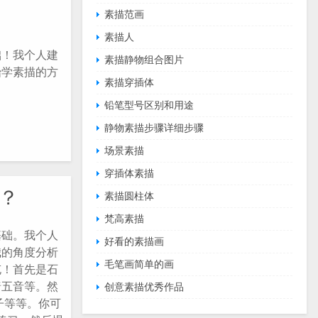
素描范画
素描人
础！我个人建
素描静物组合图片
始学素描的方
素描穿插体
铅笔型号区别和用途
静物素描步骤详细步骤
场景素描
穿插体素描
？
素描圆柱体
梵高素描
基础。我个人
好看的素描画
我的角度分析
毛笔画简单的画
充！首先是石
暗五音等。然
创意素描优秀作品
子等等。你可