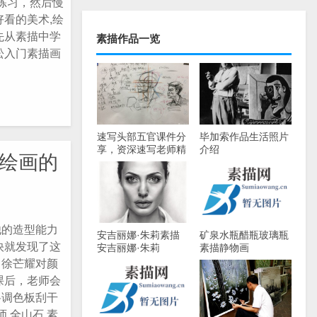
练习，然后慢
看的美术,绘
先从素描中学
素描作品一览
松入门素描画
速写头部五官课件分
毕加索作品生活照片
享，资深速写老师精
介绍
绘画的
心整理
他的造型能力
安吉丽娜·朱莉素描
矿泉水瓶醋瓶玻璃瓶
快就发现了这
安吉丽娜·朱莉
素描静物画
。徐芒耀对颜
课后，老师会
将调色板刮干
师,全山石,素