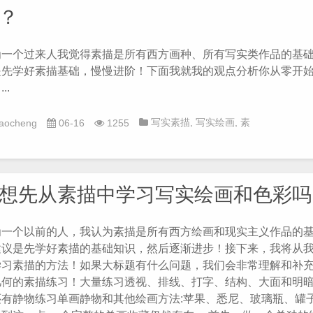
？
为一个过来人我觉得素描是所有西方画种、所有写实类作品的基
是先学好素描基础，慢慢进阶！下面我就我的观点分析你从零开
..
写实素描
,
写实绘画
,
素
iaocheng
06-16
1255
描入门
,
素描基础
,
素描教
程
,
绘画
,
美术
,
色彩
想先从素描中学习写实绘画和色彩吗
为一个以前的人，我认为素描是所有西方绘画和现实主义作品的
建议是先学好素描的基础知识，然后逐渐进步！接下来，我将从
学习素描的方法！如果大标题有什么问题，我们会非常理解和补
几何的素描练习！大量练习透视、排线、打字、结构、大面和明
还有静物练习单画静物和其他绘画方法:苹果、悉尼、玻璃瓶、罐