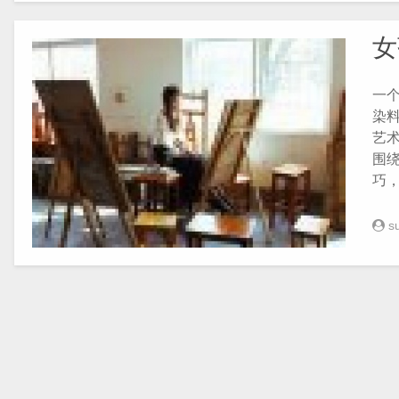
女
一
染
艺术
围
巧
s