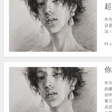
起
作
议
法！.
J
你
作
的
你
膏
后