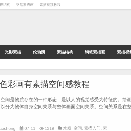
描结构
钢笔素描画
素描视频教程
光影素描
伦勃朗
素描结构
钢笔素描画
素描视
色彩画有素描空间感教程
间是物质存在的一种形态，是以人的视觉感受为特征的。绘画
可以分为物体自身空间关系与整体画面空间关系。空间关系是在
水粉
,
空间
,
素描入门
,
素
iaocheng
07-11
1319