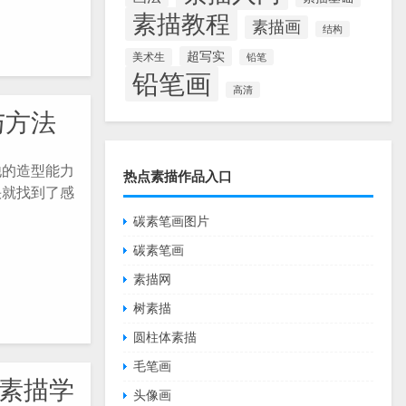
素描教程
素描画
结构
超写实
美术生
铅笔
铅笔画
高清
与方法
他的造型能力
热点素描作品入口
快就找到了感
碳素笔画图片
碳素笔画
素描网
树素描
圆柱体素描
毛笔画
素描学
头像画