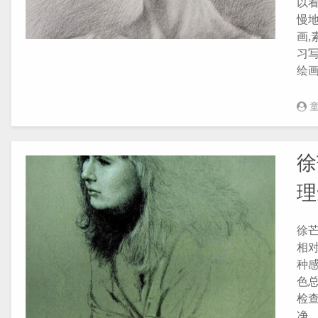
以
慢
画,
习
绘
徐
理
徐
相
种
色
检
净。