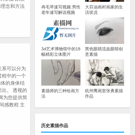
的理念和方法
冉毛琴速写视频:男性
大芬油画村画家的生
老年速写解说视频
活状况
3d艺术博物馆中的18
黑色眼睛流血眼睛创
幅精彩立体图片
意素描
关系可以分为
过程中的一个
物体的身体结
出。 透视的
素描师的三种绘画方
杭州鹰画室张勇素描
法
作品
网为您提供简
间感教程 主
历史素描作品