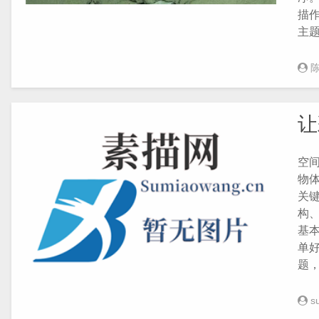
描
主
让
空
物
关
构
基
单好
题
s