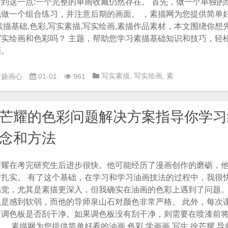
看到这一点:一个完整的单画收藏仍然存在。 首先，做一个单独的
地做一个组合练习，并注意后期的画面。 ，素描网为您提供简单好
素描基础,色彩,写实素描,写实绘画,素描作品素材，本文围绕你想
写实绘画和色彩吗？ 主题，帮助您学习素描基础知识和技巧，轻
画。
写实素描
,
写实绘画
,
素
童扬画心
01-01
961
描基础
,
绘画
,
美术
,
色彩
芒耀的色彩问题解决方案指导你学习
念和方法
芒耀在考完研究生后进步很快。他可能经历了漫画创作的磨砺，
对扎实。 有了这个基础，在学习和学习油画技法的过程中，我很
感觉，尤其是素描更深入，但我确实在油画的色彩上遇到了问题
总是感到软弱，而他的导师泉山石对颜色非常严格。 此外，每次
查调色板是否刮干净。如果调色板没有刮干净，则需要在喷漆前
 ，素描网为您提供简单好看的油画,色彩,学画画,写生,徐芒耀,导