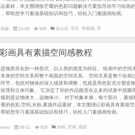
作品素材，本文围绕徐芒耀的色彩问题解决方案指导你学习绘画
题，帮助您学习素描基础知识和技巧，轻松入门素描画绘画。
全山石
,
写生
,
学画画
,
导
陈洪标
10-05
999
师
,
徐芒耀
,
油画
,
色彩
彩画具有素描空间感教程
间是物质存在的一种形式，以人类的视觉为特征。 绘画中的空间
体本身的空间关系和整个画面的空间关系。 空间关系是整个绘画
键环节，包括对物体的深入描述和调整，也就是用色彩充分塑造
、纹理和立体印象。 它决定了你的作品能否在众多的试卷中脱颖而
本规则是近物体大，远物体小。 对于对象本身，每个部分 ，素描
看的色彩,空间,水粉,素描作品素材，本文围绕让彩画具有素描空
，帮助您学习素描基础知识和技巧，轻松入门素描画绘画。
水粉
,
空间
,
色彩
umiao
08-21
928