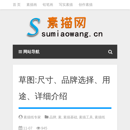
首 页
素描画
铅笔画
写实素描
创作素描
光影素描
伦勃朗
素描结构
钢笔素描画
素描视频教程
网站导航
草图:尺寸、品牌选择、用
途、详细介绍
素描纸专家
品牌
,
素
,
素描基础
,
素描工具
,
素描纸
11-07
945