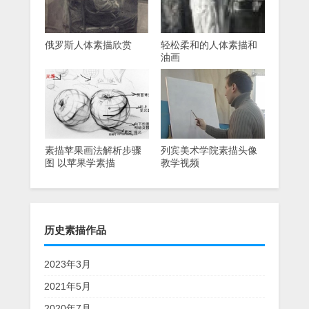
俄罗斯人体素描欣赏
轻松柔和的人体素描和
油画
素描苹果画法解析步骤
列宾美术学院素描头像
图 以苹果学素描
教学视频
历史素描作品
2023年3月
2021年5月
2020年7月