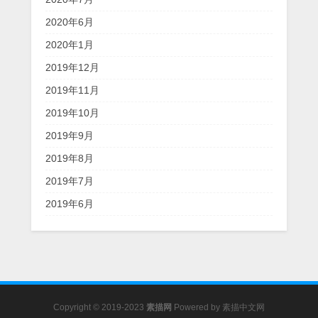
2020年6月
2020年1月
2019年12月
2019年11月
2019年10月
2019年9月
2019年8月
2019年7月
2019年6月
Copyright © 2019-2023
素描网
Powered by
素描中文网