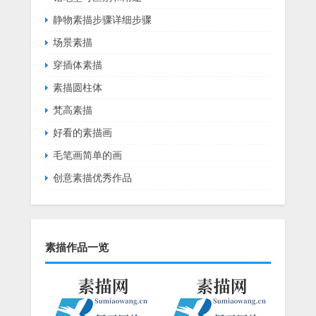
静物素描步骤详细步骤
场景素描
穿插体素描
素描圆柱体
梵高素描
好看的素描画
毛笔画简单的画
创意素描优秀作品
素描作品一览