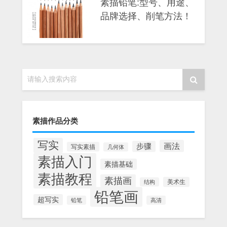
素描铅笔:型号、用途、
品牌选择、削笔方法！
请输入搜索内容
素描作品分类
写实
画法
步骤
写实素描
几何体
素描入门
素描基础
素描教程
素描画
美术生
结构
铅笔画
超写实
铅笔
高清