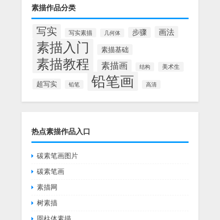
素描作品分类
写实
画法
步骤
写实素描
几何体
素描入门
素描基础
素描教程
素描画
美术生
结构
铅笔画
超写实
铅笔
高清
热点素描作品入口
碳素笔画图片
碳素笔画
素描网
树素描
圆柱体素描