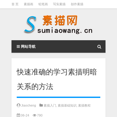
首 页
素描画
铅笔画
写实素描
创作素描
光影素描
伦勃朗
素描结构
钢笔素描画
素描视频教程
网站导航
快速准确的学习素描明暗
关系的方法
Jiaocheng
素描入门
,
素描基础知识
,
素描教程
06-24
790