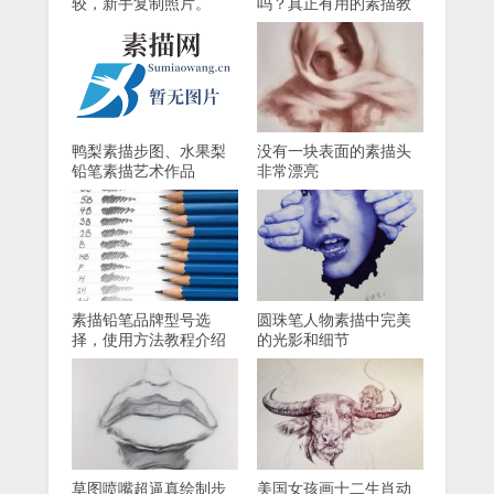
较，新手复制照片。
吗？真正有用的素描教
程在这里！
鸭梨素描步图、水果梨
没有一块表面的素描头
铅笔素描艺术作品
非常漂亮
素描铅笔品牌型号选
圆珠笔人物素描中完美
择，使用方法教程介绍
的光影和细节
草图喷嘴超逼真绘制步
美国女孩画十二生肖动