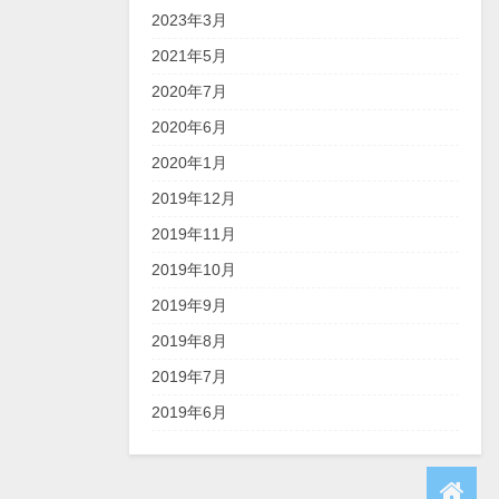
2023年3月
2021年5月
2020年7月
2020年6月
2020年1月
2019年12月
2019年11月
2019年10月
2019年9月
2019年8月
2019年7月
2019年6月