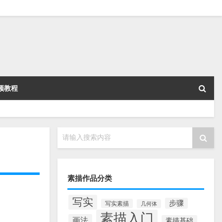
频教程
请输入搜索内容
素描作品分类
写实
步骤
写实素描
几何体
素描入门
画法
素描基础