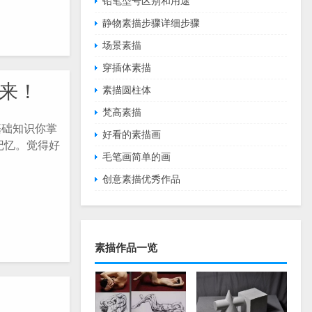
铅笔型号区别和用途
静物素描步骤详细步骤
场景素描
穿插体素描
来！
素描圆柱体
梵高素描
基础知识你掌
好看的素描画
记忆。觉得好
毛笔画简单的画
创意素描优秀作品
素描作品一览