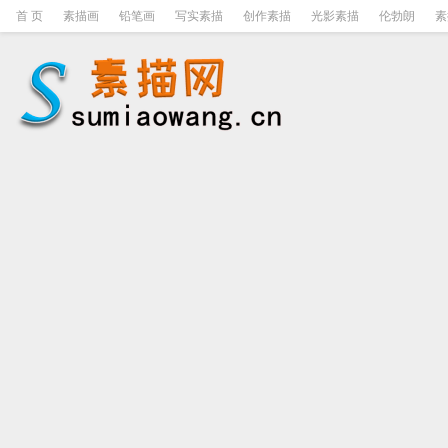
首 页
素描画
铅笔画
写实素描
创作素描
光影素描
伦勃朗
素