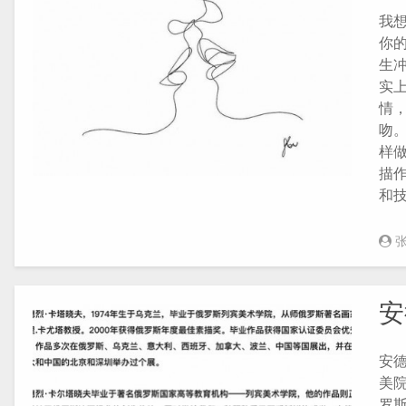
我
你
生
实
情
吻
样做
描
和
安
安德
美院
罗