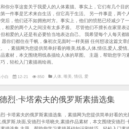
想和你分享这套关于我爱人的人体素描。事实上，它们有几个目的
的第一件事是艺术来自生活，但它高于生活。 另一件事是，两个
冲突后，他们还不如拥抱对方。事实上，他们的愤怒已经减少了一
上，相爱的两个人之间没有太多矛盾。 尽管他们不擅长在家里表
，但相爱的人还是有必要恰当地表达自己。 我希望每个人每天都
。 愿你们都住在千帆，像初次见面时一样美丽 任何想读这篇文章
。 ，素描网为您提供简单好看的唯美,线条,人体,情侣,爱人,爱情
作品素材，本文围绕用线条描绘人体的草图。 主题，帮助您学习
技巧，轻松入门素描画绘画。
人体
,
唯美
,
情侣
,
爱
张小白
12-21
850
人
,
爱情
,
男女组合
,
线条
德烈·卡塔索夫的俄罗斯素描选集
烈·卡塔索夫的俄罗斯素描选集 ，素描网为您提供简单好看的光影
,俄罗斯,块面,安德烈卡塔晓夫,素描作品素材，本文围绕安德烈
斯素描选集 主题，帮助您学习素描基础知识和技巧，轻松入门素