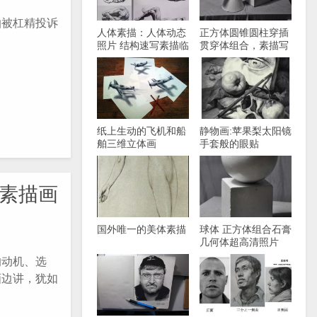
怕被杠精投诉
人体素描：人体动态
正方体圆锥圆柱穿插
照片 结构速写素描临
贯穿体组合，素描写
摹图
生石膏几何体高清照
片
纸上生动的飞机和船
静物画:苹果梨太阳镜
舶三维立体画
手套般的眼贴
素描画
国外唯一的美体素描
球体 正方体组合石膏
几何体超高清照片
的动机、选
画边讲，犹如