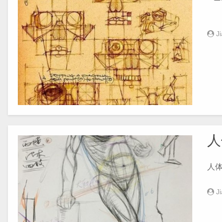
J
人
人
J