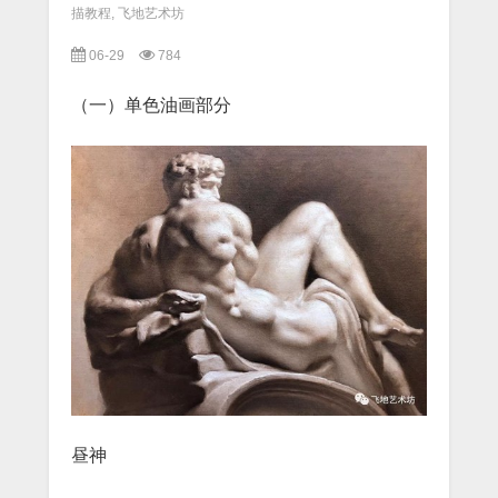
描教程
,
飞地艺术坊
06-29
784
（一）单色油画部分
昼神