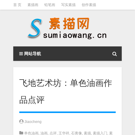
首 页
素描画
铅笔画
写实素描
创作素描
光影素描
伦勃朗
素描结构
钢笔素描画
素描视频教程
网站导航
飞地艺术坊：单色油画作
品点评
Jiaocheng
单色油画
,
油画
,
点评
,
王华祥
,
石膏像
,
素描
,
素描入门
,
素