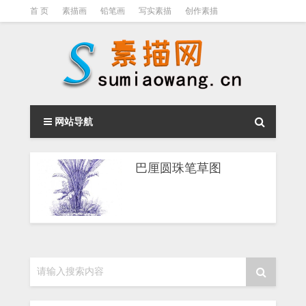
首 页
素描画
铅笔画
写实素描
创作素描
光影素描
伦勃朗
素描结构
钢笔素描画
素描视频教程
网站导航
巴厘圆珠笔草图
请输入搜索内容