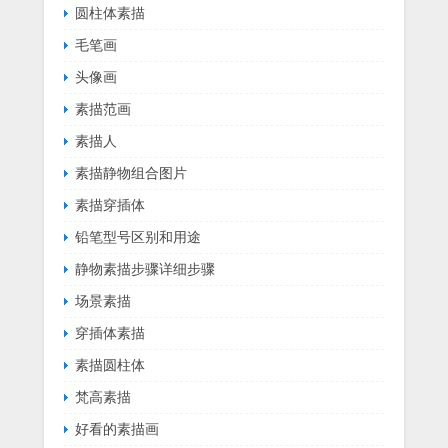
圆柱体素描
毛笔画
头像画
素描范画
素描人
素描静物组合图片
素描穿插体
铅笔型号区别和用途
静物素描步骤详细步骤
场景素描
穿插体素描
素描圆柱体
梵高素描
好看的素描画