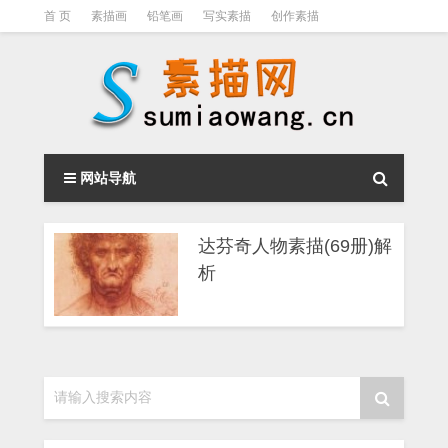
首 页
素描画
铅笔画
写实素描
创作素描
光影素描
伦勃朗
素描结构
钢笔素描画
素描视频教程
网站导航
达芬奇人物素描(69册)解
析
请输入搜索内容