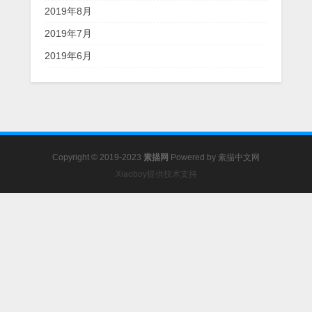
2019年8月
2019年7月
2019年6月
Copyright © 2019-2023
素描网
Powered by
素描中文网
Xiaoboy提供技术支持