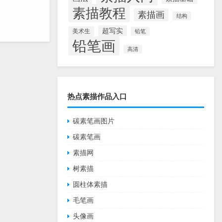
素描教程
素描画
结构
超写实
美术生
铅笔
铅笔画
高清
热点素描作品入口
碳素笔画图片
碳素笔画
素描网
树素描
圆柱体素描
毛笔画
头像画