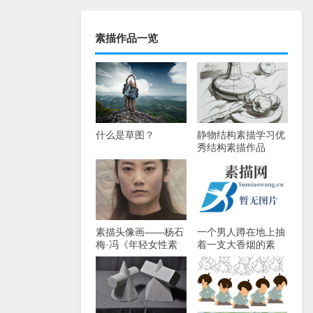
素描作品一览
什么是草图？
静物结构素描学习优
秀结构素描作品
素描头像画——杨石
一个男人蹲在地上抽
梅·冯《年轻女性素
着一支大香烟的素
描步骤详解》
描。