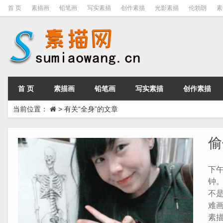
首 页
素描画
铅笔画
写实素描
创作素描
光影素描
伦勃朗
素
首 页
素描画
铅笔画
写实素描
创作素描
当前位置：
>
有关“全身”的文章
偷
下
钟
不
难
素描