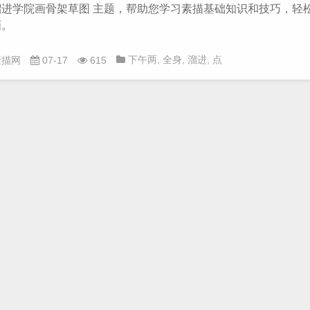
溜进学院画骨架草图 主题，帮助您学习素描基础知识和技巧，轻
画。
下午两
,
全身
,
溜进
,
点
素描网
07-17
615
混
,
素
,
素描
,
美院画
,
进
美
,
随便
,
骷髅