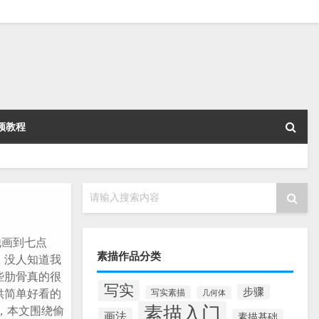
频教程
请输入搜索内容
他画到七点
素描作品分类
，没人知道我
些肋骨真的很
写实
步骤
供简单好看的
写实素描
几何体
素描入门
材，本文围绕偷
画法
素描基础