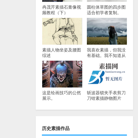
冉茂芹素描石膏像视
圆柱体草图的四步图
频教程（下）
适合初学者复制。
素描人物坐姿及腰图
我喜欢素描，但我没
综述
有基础。我不知道从
哪里开始，如何学
习。
这是绘画技巧的公然
斩波器锁夹手表剪刀
展示。
刀钳素描静物图片
历史素描作品