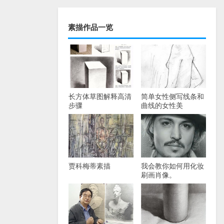
素描作品一览
长方体草图解释高清
简单女性侧写线条和
步骤
曲线的女性美
贾科梅蒂素描
我会教你如何用化妆
刷画肖像。