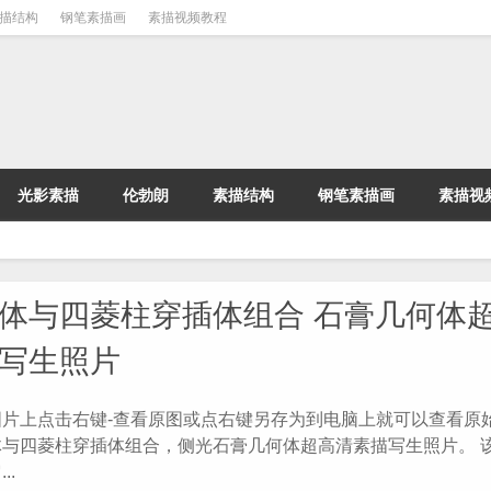
描结构
钢笔素描画
素描视频教程
光影素描
伦勃朗
素描结构
钢笔素描画
素描视
体与四菱柱穿插体组合 石膏几何体
写生照片
图片上点击右键-查看原图或点右键另存为到电脑上就可以查看原
体与四菱柱穿插体组合，侧光石膏几何体超高清素描写生照片。 
..