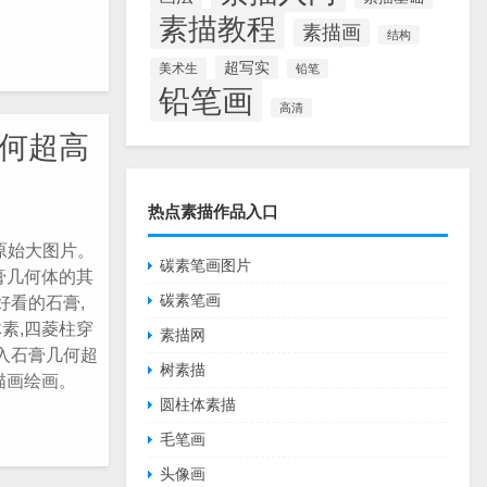
素描教程
素描画
结构
超写实
美术生
铅笔
铅笔画
高清
何超高
热点素描作品入口
原始大图片。
碳素笔画图片
膏几何体的其
碳素笔画
好看的石膏,
体素,四菱柱穿
素描网
入石膏几何超
树素描
描画绘画。
圆柱体素描
毛笔画
头像画