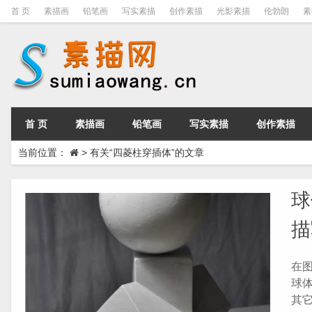
首 页
素描画
铅笔画
写实素描
创作素描
光影素描
伦勃朗
素
首 页
素描画
铅笔画
写实素描
创作素描
当前位置：
>
有关“四菱柱穿插体”的文章
球
描
在
球
其它.