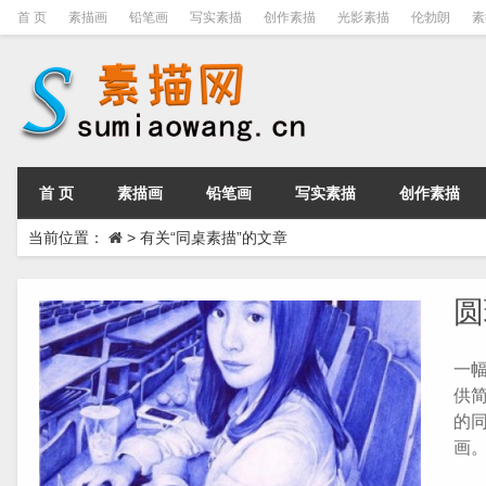
首 页
素描画
铅笔画
写实素描
创作素描
光影素描
伦勃朗
素
首 页
素描画
铅笔画
写实素描
创作素描
当前位置：
>
有关“同桌素描”的文章
圆
一
供简
的
画