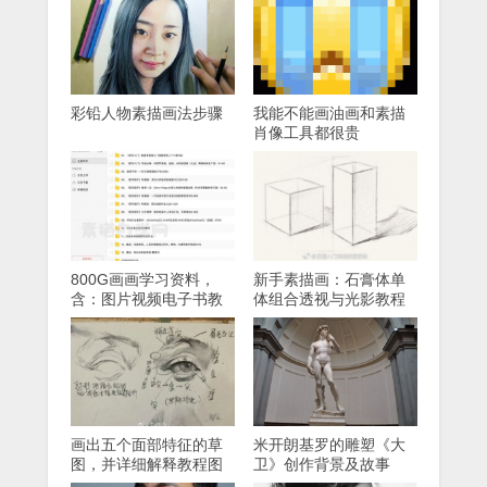
彩铅人物素描画法步骤
我能不能画油画和素描
肖像工具都很贵
800G画画学习资料，
新手素描画：石膏体单
含：图片视频电子书教
体组合透视与光影教程
程，学画画素描必备！
画出五个面部特征的草
米开朗基罗的雕塑《大
图，并详细解释教程图
卫》创作背景及故事
片。