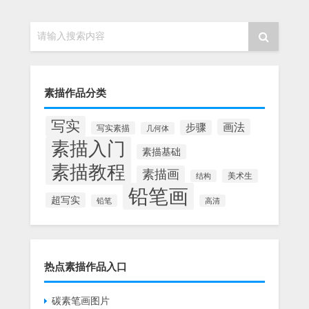
请输入搜索内容
素描作品分类
写实
画法
步骤
写实素描
几何体
素描入门
素描基础
素描教程
素描画
美术生
结构
铅笔画
超写实
铅笔
高清
热点素描作品入口
碳素笔画图片