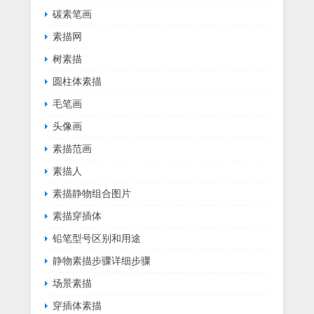
碳素笔画
素描网
树素描
圆柱体素描
毛笔画
头像画
素描范画
素描人
素描静物组合图片
素描穿插体
铅笔型号区别和用途
静物素描步骤详细步骤
场景素描
穿插体素描