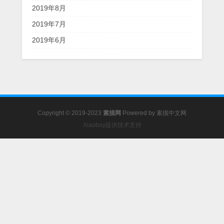
2019年8月
2019年7月
2019年6月
Copyright © 2019-2023
素描网
Powered by
素描中文网
Xiaoboy提供技术支持