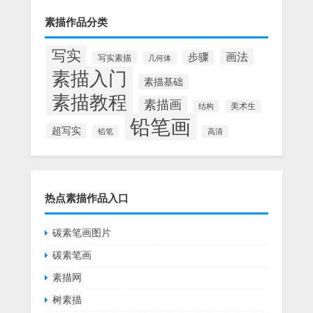
素描作品分类
写实
画法
步骤
写实素描
几何体
素描入门
素描基础
素描教程
素描画
美术生
结构
铅笔画
超写实
铅笔
高清
热点素描作品入口
碳素笔画图片
碳素笔画
素描网
树素描