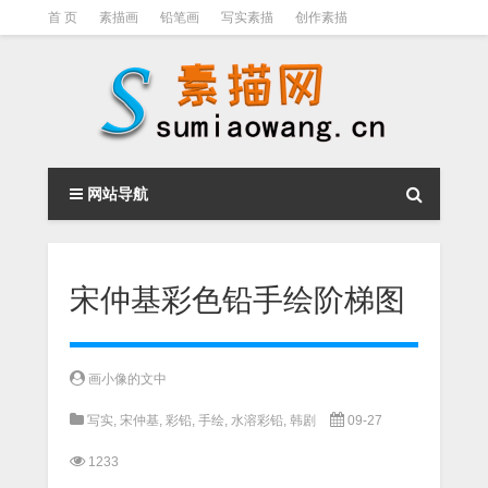
首 页
素描画
铅笔画
写实素描
创作素描
光影素描
伦勃朗
素描结构
钢笔素描画
素描视频教程
网站导航
宋仲基彩色铅手绘阶梯图
画小像的文中
写实
,
宋仲基
,
彩铅
,
手绘
,
水溶彩铅
,
韩剧
09-27
1233