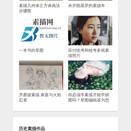
素描几何体正方体画法
米开朗基罗的素描本
步骤图
一本书的草图
应付统考和校考多画素
描照片
齐蔡骏素描:家庭与火焰
你必须学素描才能学插
忍者
图吗？草图编辑器为您
解答
历史素描作品