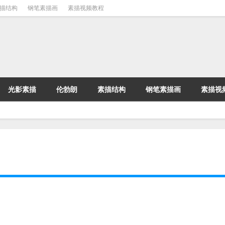
描结构
钢笔素描画
素描视频教程
光影素描
伦勃朗
素描结构
钢笔素描画
素描视