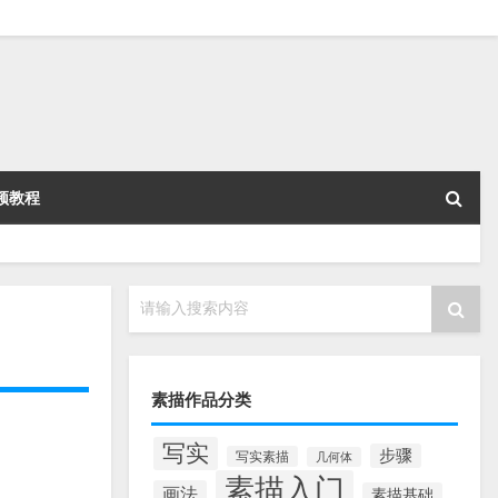
频教程
请输入搜索内容
素描作品分类
写实
步骤
写实素描
几何体
素描入门
画法
素描基础