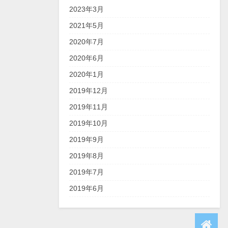
2023年3月
2021年5月
2020年7月
2020年6月
2020年1月
2019年12月
2019年11月
2019年10月
2019年9月
2019年8月
2019年7月
2019年6月