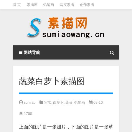
首 页
素描画
铅笔画
写实素描
创作素描
光影素描
伦勃朗
素描结构
钢笔素描画
素描视频教程
网站导航
蔬菜白萝卜素描图
sumiao
写实
,
白萝卜
,
蔬菜
,
铅笔画
09-16
1700
上面的图片是一张照片，下面的图片是一张草