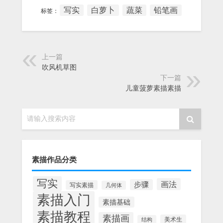
写实
白萝卜
蔬菜
铅笔画
标签：
上一篇
吹风机草图
下一篇
儿童菠萝素描素描
请输入搜索内容
素描作品分类
写实
画法
步骤
写实素描
几何体
素描入门
素描基础
素描教程
素描画
美术生
结构