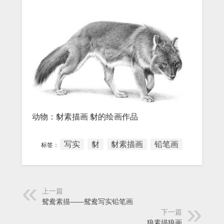
动物：豺素描画 豺的绘画作品
写实
豺
豺素描画
铅笔画
标签：
上一篇
鸳鸯素描——鸳鸯写实铅笔画
下一篇
狼素描狼画