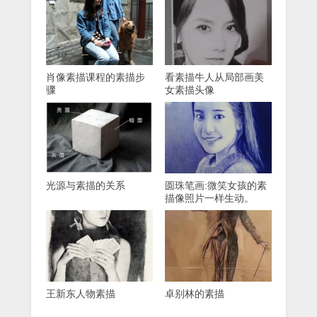
肖像素描课程的素描步
看素描牛人从局部画美
骤
女素描头像
光源与素描的关系
圆珠笔画:微笑女孩的素
描像照片一样生动。
王新东人物素描
卓别林的素描