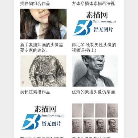
描静物组合作品
方体穿插体素描画法视
频教程
新手素描师画的头像需
冉毛琴:绘制男性头像的
要专家的建议。
视频课程(上)
吴长江素描作品
优秀的素描头像仿扇画