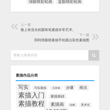
绿眼睛彩铅画
蓝眼睛彩铅画
上一篇
脸上有流水的圆珠笔素描非常艺术。
下一篇
阿利塔眼睛素描手绘圆点彩色素描图
请输入搜索内容
素描作品分类
写实
画法
步骤
写实素描
几何体
素描入门
素描基础
素描教程
素描画
美术生
结构