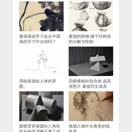
素描基础学习会从中国
素描的静物:罐子结构块
画的学习中去掉吗？
的分解与绘制
用线条描绘人体的草
四棱锥棱柱组合体 超高
图。
清照片 素描写生道具
圆锥贯穿体圆柱八角柱
线描人物中古典美的线
组合的高清晰石膏几何
条美