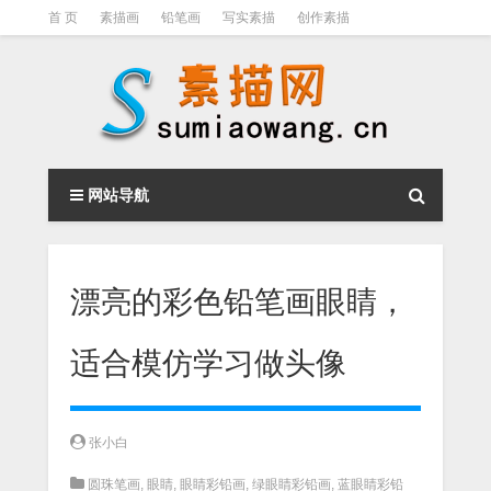
首 页
素描画
铅笔画
写实素描
创作素描
光影素描
伦勃朗
素描结构
钢笔素描画
素描视频教程
网站导航
漂亮的彩色铅笔画眼睛，
适合模仿学习做头像
张小白
圆珠笔画
,
眼睛
,
眼睛彩铅画
,
绿眼睛彩铅画
,
蓝眼睛彩铅