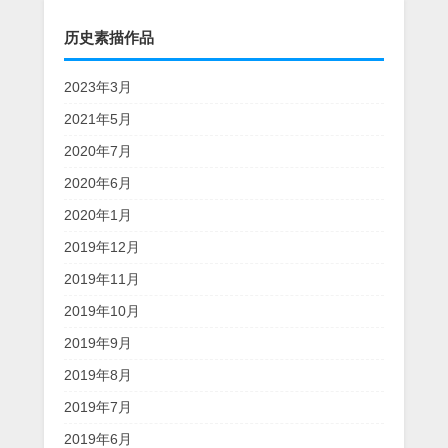
历史素描作品
2023年3月
2021年5月
2020年7月
2020年6月
2020年1月
2019年12月
2019年11月
2019年10月
2019年9月
2019年8月
2019年7月
2019年6月