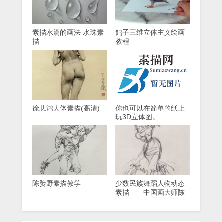
素描水滴的画法 水珠素
鸽子三维立体主义绘画
描
教程
徐悲鸿人体素描(高清)
你也可以在简单的纸上
玩3D立体图。
陈赞野素描教学
少数民族舞蹈人物动态
素描——中国画大师陈
玉先作品素描