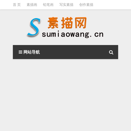
首 页
素描画
铅笔画
写实素描
创作素描
光影素描
伦勃朗
素描结构
钢笔素描画
素描视频教程
网站导航