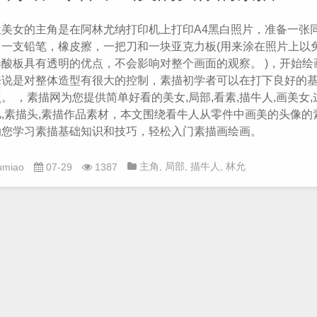
位美女的主角是在阿林尤纳打印机上打印A4黑白照片，准备一张
，一支铅笔，橡皮擦，一把刀和一块亚克力板(用来涂在照片上以
烯酸板具有透明的优点，不会影响对整个画面的观察。 )，开始绘
来说是对整体造型有很大的控制，素描初学者可以在打下良好的
。 ，素描网为您提供简单好看的美女,局部,看素,描牛人,画美女,
儿,素描头,素描作品素材，本文围绕看牛人从零件中画美的头像的
助您学习素描基础知识和技巧，轻松入门素描画绘画。
主角
,
局部
,
描牛人
,
林允
umiao
07-29
1387
儿
,
画美女
,
看素
,
素描
头
,
美女
,
这位