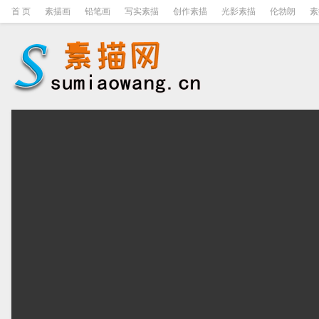
首 页
素描画
铅笔画
写实素描
创作素描
光影素描
伦勃朗
素