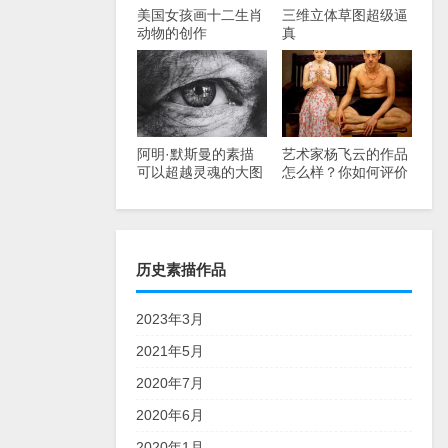
美国女孩画十二生肖
三维立体草图超级逼
动物的创作
真
阿明·默斯曼的素描
艺术家杨飞云的作品
可以超越灵魂的大图
怎么样？你如何评价
景
杨飞云？
历史素描作品
2023年3月
2021年5月
2020年7月
2020年6月
2020年1月