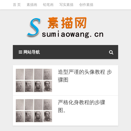
首 页
素描画
铅笔画
写实素描
创作素描
光影素描
伦勃朗
素描结构
钢笔素描画
素描视频教程
网站导航
造型严谨的头像教程 步
骤图
严格化身教程的步骤
图。