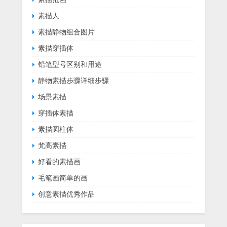
素描人
素描静物组合图片
素描穿插体
铅笔型号区别和用途
静物素描步骤详细步骤
场景素描
穿插体素描
素描圆柱体
梵高素描
好看的素描画
毛笔画简单的画
创意素描优秀作品