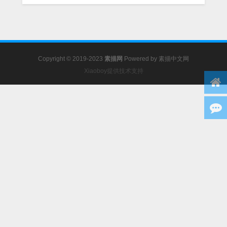
Copyright © 2019-2023
素描网
Powered by
素描中文网
Xiaoboy提供技术支持