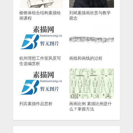
棱锥体组合结构素描绘
刘斌素描画欣赏与教学
画课程
观念
杭州理想工作室风景写
画线和画线的过程
生选编赏析
列宾素描作品赏析
画画比例 素描比例是什
么？掌握方法