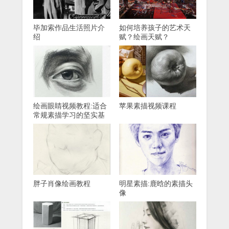
毕加索作品生活照片介
如何培养孩子的艺术天
绍
赋？绘画天赋？
绘画眼睛视频教程:适合
苹果素描视频课程
常规素描学习的坚实基
础——深蓝工作室
胖子肖像绘画教程
明星素描:鹿晗的素描头
像