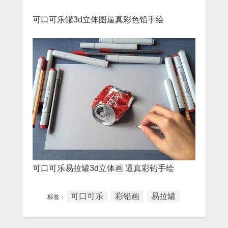
可口可乐罐3d立体图逼真彩色铅手绘
可口可乐易拉罐3d立体画 逼真彩铅手绘
可口可乐
彩铅画
易拉罐
标签：