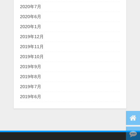
2020年7月
2020年6月
2020年1月
2019年12月
2019年11月
2019年10月
2019年9月
2019年8月
2019年7月
2019年6月