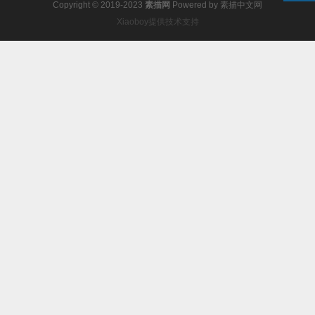
Copyright © 2019-2023
素描网
Powered by
素描中文网
Xiaoboy提供技术支持