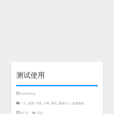
测试使用
Jiaocheng
一只
,
使用
,
可爱
,
小狗
,
测试
,
素描入门
,
素描教程
06-22
1312