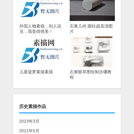
外国人物素描，别人说
石膏几何:圆柱超高清图
丑，我觉得很美！
片
儿童菠萝素描素描
石膏眼草图绘制步骤教
程
历史素描作品
2023年3月
2021年5月