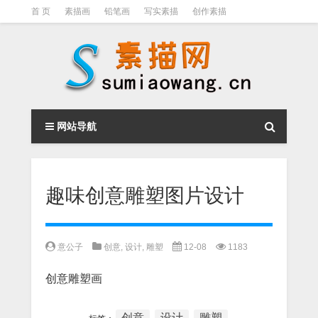
首 页
素描画
铅笔画
写实素描
创作素描
光影素描
伦勃朗
素描结构
钢笔素描画
素描视频教程
网站导航
趣味创意雕塑图片设计
意公子
创意
,
设计
,
雕塑
12-08
1183
创意雕塑画
创意
设计
雕塑