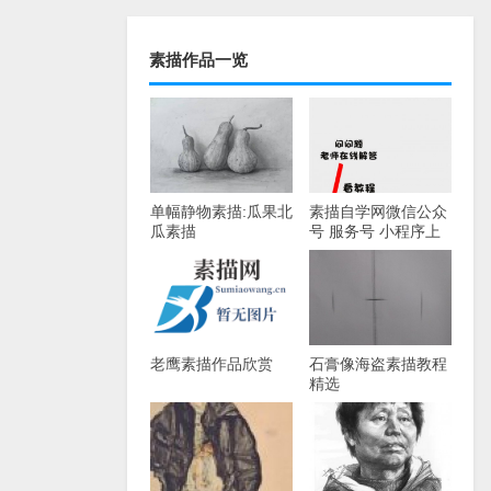
素描作品一览
单幅静物素描:瓜果北
素描自学网微信公众
瓜素描
号 服务号 小程序上
线啦！
老鹰素描作品欣赏
石膏像海盗素描教程
精选