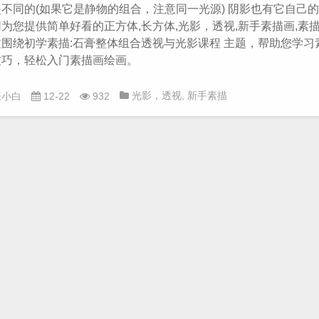
不同的(如果它是静物的组合，注意同一光源) 阴影也有它自己的
为您提供简单好看的正方体,长方体,光影，透视,新手素描画,素
文围绕初学素描:石膏整体组合透视与光影课程 主题，帮助您学习
技巧，轻松入门素描画绘画。
光影，透视
,
新手素描
张小白
12-22
932
画
,
正方体
,
长方体